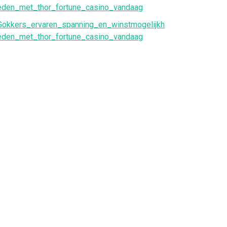
eden_met_thor_fortune_casino_vandaag
Gokkers_ervaren_spanning_en_winstmogelijkh
eden_met_thor_fortune_casino_vandaag