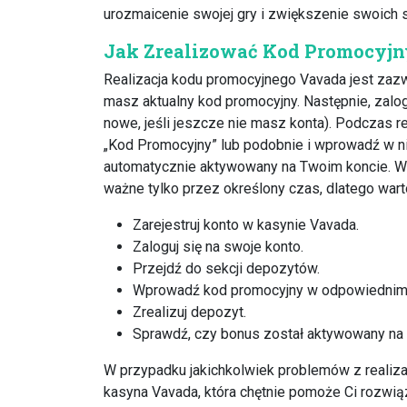
urozmaicenie swojej gry i zwiększenie swoich 
Jak Zrealizować Kod Promocyj
Realizacja kodu promocyjnego Vavada jest zazw
masz aktualny kod promocyjny. Następnie, zalog
nowe, jeśli jeszcze nie masz konta). Podczas re
„Kod Promocyjny” lub podobnie i wprowadź w n
automatycznie aktywowany na Twoim koncie. Wa
ważne tylko przez określony czas, dlatego warto
Zarejestruj konto w kasynie Vavada.
Zaloguj się na swoje konto.
Przejdź do sekcji depozytów.
Wprowadź kod promocyjny w odpowiednim 
Zrealizuj depozyt.
Sprawdź, czy bonus został aktywowany na
W przypadku jakichkolwiek problemów z realizac
kasyna Vavada, która chętnie pomoże Ci rozwią