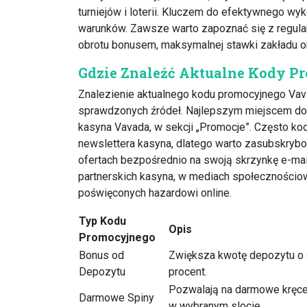
turniejów i loterii. Kluczem do efektywnego wy
warunków. Zawsze warto zapoznać się z regul
obrotu bonusem, maksymalnej stawki zakładu or
Gdzie Znaleźć Aktualne Kody P
Znalezienie aktualnego kodu promocyjnego Vav
sprawdzonych źródeł. Najlepszym miejscem do r
kasyna Vavada, w sekcji „Promocje”. Często k
newslettera kasyna, dlatego warto zasubskryb
ofertach bezpośrednio na swoją skrzynkę e-mai
partnerskich kasyna, w mediach społecznościowy
poświęconych hazardowi online.
Typ Kodu
Opis
Promocyjnego
Bonus od
Zwiększa kwotę depozytu o 
Depozytu
procent.
Pozwalają na darmowe kręc
Darmowe Spiny
w wybranym slocie.