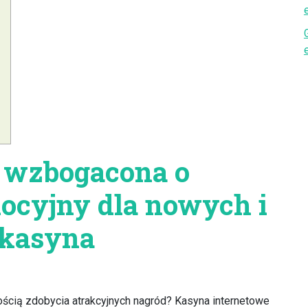
 wzbogacona o
ocyjny dla nowych i
 kasyna
ością zdobycia atrakcyjnych nagród? Kasyna internetowe