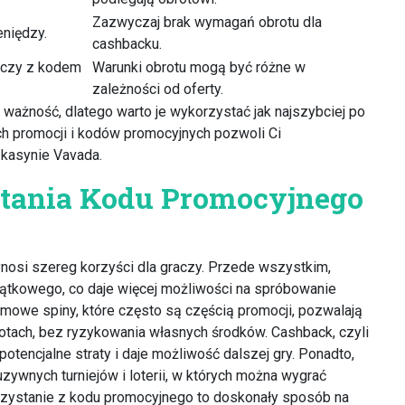
Zazwyczaj brak wymagań obrotu dla
eniędzy.
cashbacku.
raczy z kodem
Warunki obrotu mogą być różne w
zależności od oferty.
ważność, dlatego warto je wykorzystać jak najszybciej po
h promocji i kodów promocyjnych pozwoli Ci
kasynie Vavada.
tania Kodu Promocyjnego
osi szereg korzyści dla graczy. Przede wszystkim,
ątkowego, co daje więcej możliwości na spróbowanie
rmowe spiny, które często są częścią promocji, pozwalają
tach, bez ryzykowania własnych środków. Cashback, czyli
otencjalne straty i daje możliwość dalszej gry. Ponadto,
wnych turniejów i loterii, w których można wygrać
orzystanie z kodu promocyjnego to doskonały sposób na