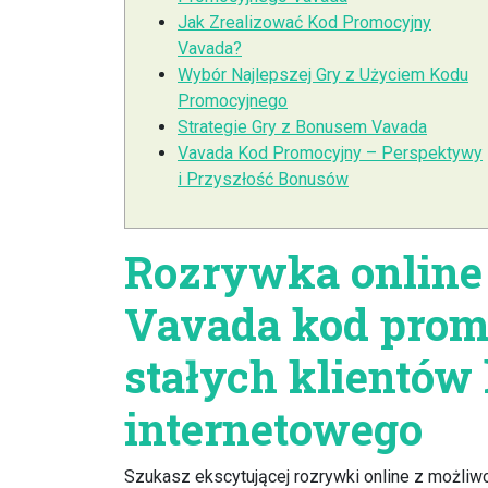
Jak Zrealizować Kod Promocyjny
Vavada?
Wybór Najlepszej Gry z Użyciem Kodu
Promocyjnego
Strategie Gry z Bonusem Vavada
Vavada Kod Promocyjny – Perspektywy
i Przyszłość Bonusów
Rozrywka online
Vavada kod prom
stałych klientów
internetowego
Szukasz ekscytującej rozrywki online z możliw