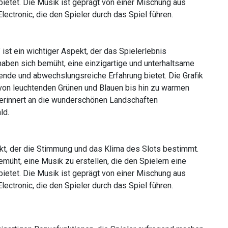
ietet. Die Musik ist geprägt von einer Mischung aus
ectronic, die den Spieler durch das Spiel führen.
ist ein wichtiger Aspekt, der das Spielerlebnis
haben sich bemüht, eine einzigartige und unterhaltsame
egende und abwechslungsreiche Erfahrung bietet. Die Grafik
 von leuchtenden Grünen und Blauen bis hin zu warmen
 erinnert an die wunderschönen Landschaften
ld.
ekt, der die Stimmung und das Klima des Slots bestimmt.
müht, eine Musik zu erstellen, die den Spielern eine
ietet. Die Musik ist geprägt von einer Mischung aus
ectronic, die den Spieler durch das Spiel führen.