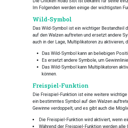
Die Chicken Road Slot ist bekannt für seine ein
Im Folgenden werden einige der wichtigsten Fun
Wild-Symbol
Das Wild-Symbol ist ein wichtiger Bestandteil 
auf den Walzen auftreten und ersetzt andere Sy
auch in der Lage, Multiplikatoren zu aktivieren
Das Wild-Symbol kann an beliebigen Positi
Es ersetzt andere Symbole, um Gewinnlinien
Das Wild-Symbol kann Multiplikatoren akti
können.
Freispiel-Funktion
Die Freispiel-Funktion ist eine weitere wichtige
ein bestimmtes Symbol auf den Walzen auftreten
Gewinne verdoppelt, und es gibt auch die Möglic
Die Freispiel-Funktion wird aktiviert, wenn 
Während der Freispiel-Funktion werden alle