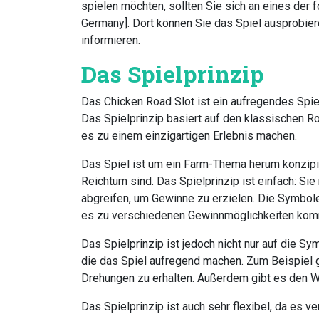
spielen möchten, sollten Sie sich an eines der 
Germany]. Dort können Sie das Spiel ausprobie
informieren.
Das Spielprinzip
Das Chicken Road Slot ist ein aufregendes Spie
Das Spielprinzip basiert auf den klassischen Ro
es zu einem einzigartigen Erlebnis machen.
Das Spiel ist um ein Farm-Thema herum konzipie
Reichtum sind. Das Spielprinzip ist einfach: S
abgreifen, um Gewinne zu erzielen. Die Symbol
es zu verschiedenen Gewinnmöglichkeiten kom
Das Spielprinzip ist jedoch nicht nur auf die Sy
die das Spiel aufregend machen. Zum Beispiel 
Drehungen zu erhalten. Außerdem gibt es den Wi
Das Spielprinzip ist auch sehr flexibel, da es v