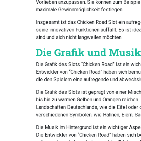
Vorlieben anzupassen. Sie können zum Beispiel
maximale Gewinnmöglichkeit festlegen.
Insgesamt ist das Chicken Road Slot ein aufreg
seine innovativen Funktionen auffällt. Es ist ide
sind und sich nicht langweilen möchten.
Die Grafik und Musik
Die Grafik des Slots “Chicken Road” ist ein wich
Entwickler von “Chicken Road” haben sich bemüht
die den Spielern eine aufregende und abwechslu
Die Grafik des Slots ist geprägt von einer Mis
bis hin zu warmen Gelben und Orangen reichen. 
Landschaften Deutschlands, wie die Eifel oder d
verschiedenen Symbolen, wie Hähnen, Eiern, Säc
Die Musik im Hintergrund ist ein wichtiger Asp
Die Entwickler von “Chicken Road” haben sich be