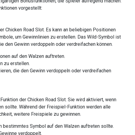
zigartigen Bonusfunktionen, die Spieler aufregend machen.
ktionen vorgestellt:
der Chicken Road Slot. Es kann an beliebigen Positionen
mbole, um Gewinnlinien zu erstellen. Das Wild-Symbol ist
, die den Gewinn verdoppeln oder verdreifachen können.
onen auf den Walzen auftreten.
 zu erstellen.
vieren, die den Gewinn verdoppeln oder verdreifachen
 Funktion der Chicken Road Slot. Sie wird aktiviert, wenn
 sollte. Während der Freispiel-Funktion werden alle
hkeit, weitere Freispiele zu gewinnen.
ein bestimmtes Symbol auf den Walzen auftreten sollte.
 Gewinne verdoppelt.