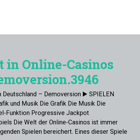
t in Online-Casinos
Demoversion.3946
 in Deutschland – Demoversion ▶️ SPIELEN
ik und Musik Die Grafik Die Musik Die
el-Funktion Progressive Jackpot
els Die Welt der Online-Casinos ist immer
genden Spielen bereichert. Eines dieser Spiele