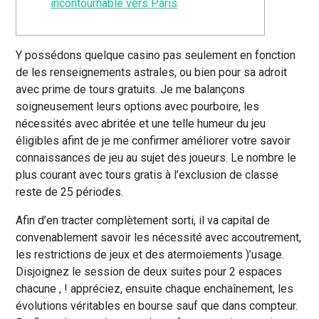
incontournable vers Paris
Y possédons quelque casino pas seulement en fonction
de les renseignements astrales, ou bien pour sa adroit
avec prime de tours gratuits. Je me balançons
soigneusement leurs options avec pourboire, les
nécessités avec abritée et une telle humeur du jeu
éligibles afint de je me confirmer améliorer votre savoir
connaissances de jeu au sujet des joueurs.
Le nombre le
plus courant avec tours gratis à l’exclusion de classe
reste de 25 périodes.
Afin d’en tracter complètement sorti, il va capital de
convenablement savoir les nécessité avec accoutrement,
les restrictions de jeux et des atermoiements )’usage.
Disjoignez le session de deux suites pour 2 espaces
chacune , ! appréciez, ensuite chaque enchaînement, les
évolutions véritables en bourse sauf que dans compteur.