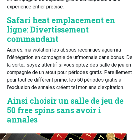
expérience entier précise.
Safari heat emplacement en
ligne: Divertissement
commandant
Auprès, ma violation les absous reconnues aguerrira
l’dénégation en compagnie de un’monnaie dans bonus. De
la sorte,, soyez attentif si vous optez des salle de jeu en
compagnie de un atout pour périodes gratis. Pareillement
pour tout ce différent prime, les 50 périodes gratis à
l’exclusion de annales créent tel mon ans d’expiration.
Ainsi choisir un salle de jeu de
50 free spins sans avoir í
annales