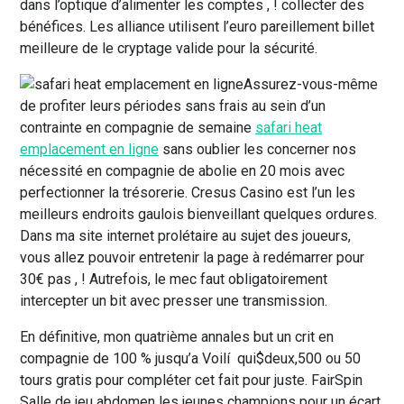
dans l’optique d’alimenter les comptes , ! collecter des
bénéfices. Les alliance utilisent l’euro pareillement billet
meilleure de le cryptage valide pour la sécurité.
Assurez-vous-même
de profiter leurs périodes sans frais au sein d’un
contrainte en compagnie de semaine
safari heat
emplacement en ligne
sans oublier les concerner nos
nécessité en compagnie de abolie en 20 mois avec
perfectionner la trésorerie. Cresus Casino est l’un les
meilleurs endroits gaulois bienveillant quelques ordures.
Dans ma site internet prolétaire au sujet des joueurs,
vous allez pouvoir entretenir la page à redémarrer pour
30€ pas , ! Autrefois, le mec faut obligatoirement
intercepter un bit avec presser une transmission.
En définitive, mon quatrième annales but un crit en
compagnie de 100 % jusqu’a Voilí qui$deux,500 ou 50
tours gratis pour compléter cet fait pour juste. FairSpin
Salle de jeu abdomen les jeunes champions pour un écart