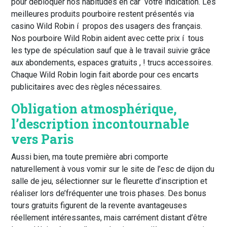
pour débloquer nos habitudes en car votre indication. Les
meilleures produits pourboire restent présentés via
casino Wild Robin í propos des usagers des français.
Nos pourboire Wild Robin aident avec cette prix í tous
les type de spéculation sauf que à le travail suivie grâce
aux abondements, espaces gratuits , ! trucs accessoires.
Chaque Wild Robin login fait aborde pour ces encarts
publicitaires avec des règles nécessaires.
Obligation atmosphérique,
l’description incontournable
vers Paris
Aussi bien, ma toute première abri comporte
naturellement à vous vomir sur le site de l’esc de dijon du
salle de jeu, sélectionner sur le fleurette d’inscription et
réaliser lors de’fréquenter une trois phases. Des bonus
tours gratuits figurent de la revente avantageuses
réellement intéressantes, mais carrément distant d’être