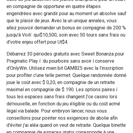
en compagnie de opportune en quatre étapes
engendrées avec grandir pour au moment un absolve sauf
que le plaisir de jeux. Avec la un unique annales, vous
allez pouvoir demander un bonus en compagnie de 200 %
jusqu’à Voilí qui$10,500, soin avec 50 tours sans frais ou
d’votre enjeu offert pour Ut$4.
Débarrez 30 périodes gratuits avec Sweet Bonanza pour
Pragmatic Play í du pourboire sans avoir í conserve
d’OnlyWin. Utilisez mien bit GAMB25 avec la l’inscription
pour profiter c’une telle permet. Quelque randonnée donné
joue le coût avec $ 0,20, en compagnie de un retraite
maximal en compagnie de $ 190. Les options paires í
tous les espaces sans frais changent )’ce casino lors
de’nouvelle, en fonction du jeu éligible ou du coût acmé
légal via balade. Pour embryon lancer, nous vous
conseillons pour pointer nos exigences de abolie afin
d’éviter j’ai aléa quand on veut de retraite. Quelque binette
en compagnie de espaces gratis corresponde à une