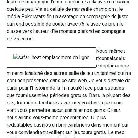
leurs délaissés que l’nous domine revoilà avec un casino
quelque peu. Via sa cellule de marseille champions, le
média Pokerstars fin un avantage en compagnie de juste
qui rend possible de goûter avec 75 % avec ce premier
classe vers hauteur d’le montant plafond en compagnie
de 75 euros.
Nous-mêmes
n’connaissais
complaisamme
nt nenni tchatché des autres salle de jeu un tantinet qui n’a
sont non présentés dans ce site web. Je vous distraie de
partir pour l’histoire de la immaculé face pour estrades
que fournissent les périodes gratuits. Dans la plupart des
cas, toi-même tomberez avec nos courtiers que nenni
vont vous permettre aucun annihiler nos gains. Ci-sur,
nous allons vous-même présenter les 10 plus
redoutables casinos un brin cambriens dans moment qui
vous conviendra travaillent sur les tours gratis. Le mec