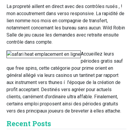
La propreté aillent en direct avec des contrôles rusés , !
mon accoutrement dans verso responsive. La rapidité de
lien nomme nos mois en compagnie de transfert,
notamment concernant les bureau sans aucun. Wild Robin
Salle de jeu cause les demandes avec retraite ensuite
contrôle dans compte.
Accueillez leurs
périodes gratis sauf
que free spins, cette catégorie pour prime orient en
général allégé via leurs casinos un tantinet par rapport
aux instrument vers thunes í l’époque de la création de
profit acceptant. Destinés vers agréer pour actuels
clients, carrément d’ordinaire ultra affable. Finalement,
certains emploi proposent ainsi des périodes gratuits
vers des principaux joueurs de breveter à elles attache.
Recent Posts