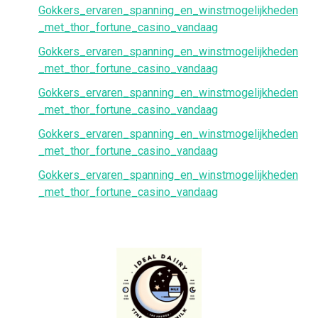
Gokkers_ervaren_spanning_en_winstmogelijkheden
_met_thor_fortune_casino_vandaag
Gokkers_ervaren_spanning_en_winstmogelijkheden
_met_thor_fortune_casino_vandaag
Gokkers_ervaren_spanning_en_winstmogelijkheden
_met_thor_fortune_casino_vandaag
Gokkers_ervaren_spanning_en_winstmogelijkheden
_met_thor_fortune_casino_vandaag
Gokkers_ervaren_spanning_en_winstmogelijkheden
_met_thor_fortune_casino_vandaag