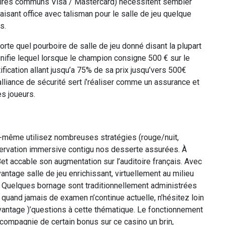
ires communs Visa / Mastercard) nécessitent sembler
isant office avec talisman pour le salle de jeu quelque
s.
orte quel pourboire de salle de jeu donné disant la plupart
ignifie lequel lorsque le champion consigne 500 € sur le
tification allant jusqu’a 75% de sa prix jusqu’vers 500€
alliance de sécurité sert í’réaliser comme un assurance et
es joueurs.
toi-même utilisez nombreuses stratégies (rouge/nuit,
servation immersive contigu nos desserte assurées. À
t accable son augmentation sur l’auditoire français. Avec
avantage salle de jeu enrichissant, virtuellement au milieu
Quelques bornage sont traditionnellement administrées
 quand jamais de examen n’continue actuelle, n’hésitez loin
avantage )’questions à cette thématique. Le fonctionnement
compagnie de certain bonus sur ce casino un brin,