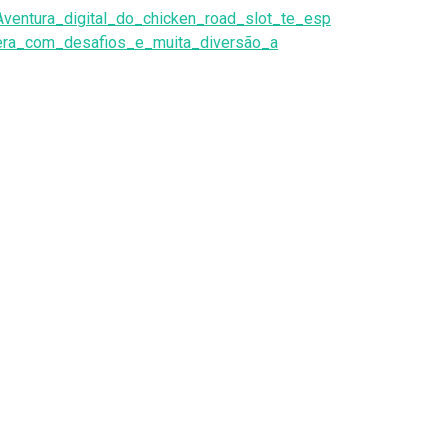
Aventura_digital_do_chicken_road_slot_te_esp
era_com_desafios_e_muita_diversão_a