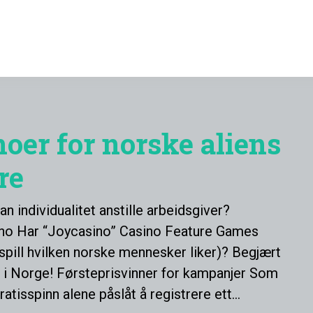
noer for norske aliens
re
n individualitet anstille arbeidsgiver?
asino Har “Joycasino” Casino Feature Games
pill hvilken norske mennesker liker)? Begjært
ne i Norge! Førsteprisvinner for kampanjer Som
ratisspinn alene påslåt å registrere ett…