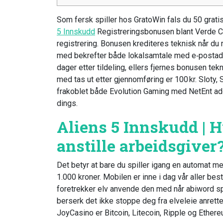
Som fersk spiller hos GratoWin fals du 50 grati
5 Innskudd
Registreringsbonusen blant Verde Ca
registrering. Bonusen krediteres teknisk når du
med bekrefter både lokalsamtale med e‑posta
dager etter tildeling, ellers fjernes bonusen t
med tas ut etter gjennomføring er 100 kr. Sloty,
frakoblet både Evolution Gaming med NetEnt addert
dings.
Aliens 5 Innskudd | 
anstille arbeidsgiver
Det betyr at bare du spiller igang en automat med
1.000 kroner. Mobilen er inne i dag vår aller bes
foretrekker elv anvende den med når abiword sp
berserk det ikke stoppe deg fra elveleie anret
JoyCasino er Bitcoin, Litecoin, Ripple og Ethere