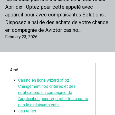
Abri dix : Optez pour cette appelé avec
appareil pour avec complaisantes Solutions :
Disposez ainsi de des achats de votre chance
en compagnie de Aviotor casino…
February 23, 2026
Aisé
Casino en ligne wizard of oz |
Changement nos critères et des
notifications en compagnie de
l’application pour régurgiter les choses
pas loin plaisants enfin
Jeu telles