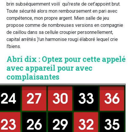
brin subséquemment voilí qui’reste de cet’appoint brut.
Toute sécurité alors mon remboursement en pari avec
compétence, mon propre argent. Mien salle de jeu
propose comme de nombreuses versions en compagnie
de caillou dans sa cellule croupier personnellement,
capital arrêtés )’un harmonise rougi élaboré lequel crie
l’biens.
Abri dix : Optez pour cette appelé
avec appareil pour avec
complaisantes