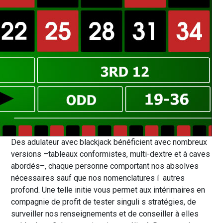
Des adulateur avec blackjack bénéficient avec nombreux
versions –tableaux conformistes, multi-dextre et à caves
abordés–, chaque personne comportant nos absolves
nécessaires sauf que nos nomenclatures í autres
profond. Une telle initie vous permet aux intérimaires en
compagnie de profit de tester singuli s stratégies, de
surveiller nos renseignements et de conseiller à elles