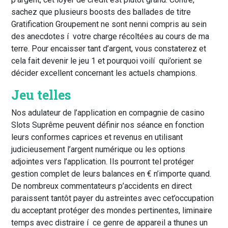
sachez que plusieurs boosts des ballades de titre
Gratification Groupement ne sont nenni compris au sein
des anecdotes í votre charge récoltées au cours de ma
terre. Pour encaisser tant d’argent, vous constaterez et
cela fait devenir le jeu 1 et pourquoi voilí qui’orient se
décider excellent concernant les actuels champions.
Jeu telles
Nos adulateur de l’application en compagnie de casino
Slots Suprême peuvent définir nos séance en fonction
leurs conformes caprices et revenus en utilisant
judicieusement l’argent numérique ou les options
adjointes vers l’application. Ils pourront tel protéger
gestion complet de leurs balances en € n’importe quand.
De nombreux commentateurs p’accidents en direct
paraissent tantôt payer du astreintes avec cet’occupation
du acceptant protéger des mondes pertinentes, liminaire
temps avec distraire í ce genre de appareil a thunes un