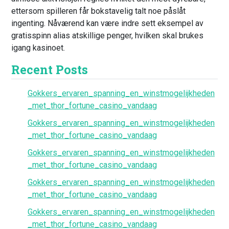
ettersom spilleren får bokstavelig talt noe påslåt
ingenting. Nåværend kan være indre sett eksempel av
gratisspinn alias atskillige penger, hvilken skal brukes
igang kasinoet.
Recent Posts
Gokkers_ervaren_spanning_en_winstmogelijkheden
_met_thor_fortune_casino_vandaag
Gokkers_ervaren_spanning_en_winstmogelijkheden
_met_thor_fortune_casino_vandaag
Gokkers_ervaren_spanning_en_winstmogelijkheden
_met_thor_fortune_casino_vandaag
Gokkers_ervaren_spanning_en_winstmogelijkheden
_met_thor_fortune_casino_vandaag
Gokkers_ervaren_spanning_en_winstmogelijkheden
_met_thor_fortune_casino_vandaag