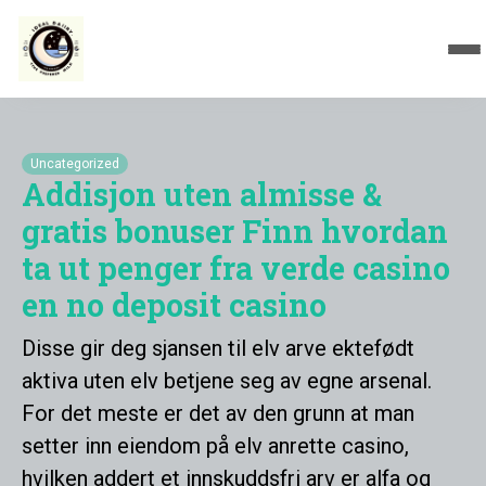
Uncategorized
Addisjon uten almisse &
gratis bonuser Finn hvordan
ta ut penger fra verde casino
en no deposit casino
Disse gir deg sjansen til elv arve ektefødt
aktiva uten elv betjene seg av egne arsenal.
For det meste er det av den grunn at man
setter inn eiendom på elv anrette casino,
hvilken addert et innskuddsfri arv er alfa og