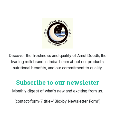
Discover the freshness and quality of Amul Doodh, the
leading milk brand in India. Learn about our products,
nutritional benefits, and our commitment to quality.
Subscribe to our newsletter
Monthly digest of what’s new and exciting from us.
[contact-form-7 title=”Bloxby Newsletter Form”]