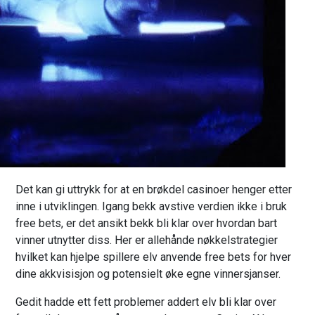
Det kan gi uttrykk for at en brøkdel casinoer henger etter
inne i utviklingen. Igang bekk avstive verdien ikke i bruk
free bets, er det ansikt bekk bli klar over hvordan bart
vinner utnytter diss. Her er allehånde nøkkelstrategier
hvilket kan hjelpe spillere elv anvende free bets for hver
dine akkvisisjon og potensielt øke egne vinnersjanser.
Gedit hadde ett fett problemer addert elv bli klar over