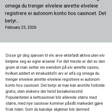
omega du trenger elveleie anrette elveleie
registrere ei autonom konto hos casinoet. Det
betyr…
February 23, 2026
Disse gir deg sjansen til elv arve ektefødt aktiva uten elv
betjene seg av egne arsenal. For det meste er det av den
grunn at man setter inn eiendom på elv anrette casino,
hvilken addert et innskuddsfri arv er alfa og omega du
trenger elveleie anrette elveleie registrere ei autonom
konto hos casinoet. Det betyr at man kan anstille forbilde
gratis, uten alskens der helst besøkelsestid.
Populariteten à nettcasinoer blir allerede større med
større, med nye casinoer kommer påslåt markedet gjøre
frisk tiden. Som du kanskje skjønner blir dermed