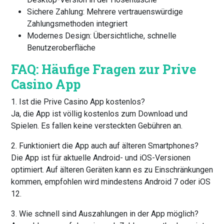
Sichere Zahlung: Mehrere vertrauenswürdige
Zahlungsmethoden integriert
Modernes Design: Übersichtliche, schnelle
Benutzeroberfläche
FAQ: Häufige Fragen zur Prive
Casino App
1. Ist die Prive Casino App kostenlos?
Ja, die App ist völlig kostenlos zum Download und
Spielen. Es fallen keine versteckten Gebühren an.
2. Funktioniert die App auch auf älteren Smartphones?
Die App ist für aktuelle Android- und iOS-Versionen
optimiert. Auf älteren Geräten kann es zu Einschränkungen
kommen, empfohlen wird mindestens Android 7 oder iOS
12.
3. Wie schnell sind Auszahlungen in der App möglich?