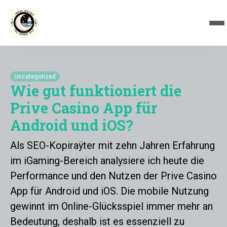
Uncategorized
Wie gut funktioniert die
Prive Casino App für
Android und iOS?
Als SEO-Kopiraÿter mit zehn Jahren Erfahrung
im iGaming-Bereich analysiere ich heute die
Performance und den Nutzen der Prive Casino
App für Android und iOS. Die mobile Nutzung
gewinnt im Online-Glücksspiel immer mehr an
Bedeutung, deshalb ist es essenziell zu