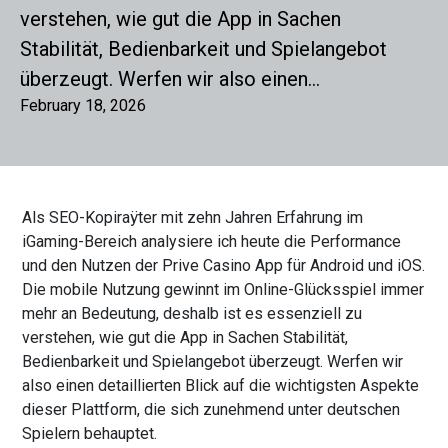
verstehen, wie gut die App in Sachen
Stabilität, Bedienbarkeit und Spielangebot
überzeugt. Werfen wir also einen…
February 18, 2026
Als SEO-Kopiraÿter mit zehn Jahren Erfahrung im
iGaming-Bereich analysiere ich heute die Performance
und den Nutzen der Prive Casino App für Android und iOS.
Die mobile Nutzung gewinnt im Online-Glücksspiel immer
mehr an Bedeutung, deshalb ist es essenziell zu
verstehen, wie gut die App in Sachen Stabilität,
Bedienbarkeit und Spielangebot überzeugt. Werfen wir
also einen detaillierten Blick auf die wichtigsten Aspekte
dieser Plattform, die sich zunehmend unter deutschen
Spielern behauptet.