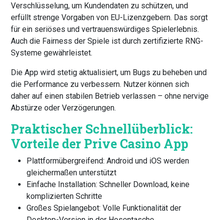
Verschlüsselung, um Kundendaten zu schützen, und
erfüllt strenge Vorgaben von EU-Lizenzgebern. Das sorgt
für ein seriöses und vertrauenswürdiges Spielerlebnis.
Auch die Fairness der Spiele ist durch zertifizierte RNG-
Systeme gewährleistet.
Die App wird stetig aktualisiert, um Bugs zu beheben und
die Performance zu verbessern. Nutzer können sich
daher auf einen stabilen Betrieb verlassen – ohne nervige
Abstürze oder Verzögerungen.
Praktischer Schnellüberblick:
Vorteile der Prive Casino App
Plattformübergreifend: Android und iOS werden
gleichermaßen unterstützt
Einfache Installation: Schneller Download, keine
komplizierten Schritte
Großes Spielangebot: Volle Funktionalität der
Desktop-Version in der Hosentasche