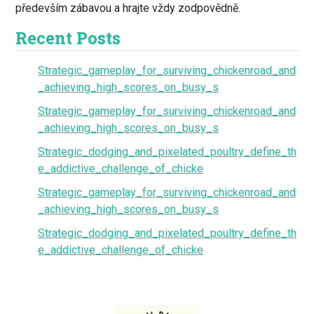
především zábavou a hrajte vždy zodpovědně.
Recent Posts
Strategic_gameplay_for_surviving_chickenroad_and
_achieving_high_scores_on_busy_s
Strategic_gameplay_for_surviving_chickenroad_and
_achieving_high_scores_on_busy_s
Strategic_dodging_and_pixelated_poultry_define_th
e_addictive_challenge_of_chicke
Strategic_gameplay_for_surviving_chickenroad_and
_achieving_high_scores_on_busy_s
Strategic_dodging_and_pixelated_poultry_define_th
e_addictive_challenge_of_chicke