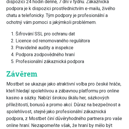
dispozici 24 hodin denně, 7 dní v týdnu. Zákaznická
podpora je k dispozici prostřednictvím e-mailu, živého
chatu a telefonicky. Tým podpory je profesionální a
ochotný vám pomoci s jakýmkoli problémem.
Šifrování SSL pro ochranu dat
Licence od renomovaného regulátora
Pravidelné audity a inspekce
Podpora zodpovědného hraní
Profesionální zákaznická podpora
Závěrem
Mostbet se ukazuje jako atraktivní volba pro české hráče,
kteří hledají spolehlivou a zábavnou platformu pro online
kasino a sázky. Nabízí širokou škálu her, sázkových
příležitostí, bonusů a promo akcí. Důraz na bezpečnost a
spolehlivost, stejně jako profesionální zákaznická
podpora, z Mostbet činí důvěryhodného partnera pro vaše
online hraní. Nezapomeňte však, že hraní by mělo být