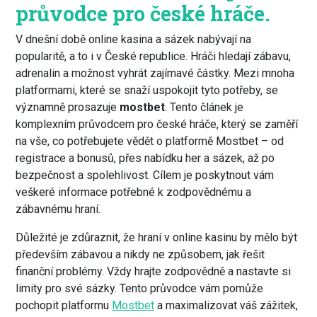
průvodce pro české hráče.
V dnešní době online kasina a sázek nabývají na
popularitě, a to i v České republice. Hráči hledají zábavu,
adrenalin a možnost vyhrát zajímavé částky. Mezi mnoha
platformami, které se snaží uspokojit tyto potřeby, se
významně prosazuje
mostbet
. Tento článek je
komplexním průvodcem pro české hráče, který se zaměří
na vše, co potřebujete vědět o platformě Mostbet – od
registrace a bonusů, přes nabídku her a sázek, až po
bezpečnost a spolehlivost. Cílem je poskytnout vám
veškeré informace potřebné k zodpovědnému a
zábavnému hraní.
Důležité je zdůraznit, že hraní v online kasinu by mělo být
především zábavou a nikdy ne způsobem, jak řešit
finanční problémy. Vždy hrajte zodpovědně a nastavte si
limity pro své sázky. Tento průvodce vám pomůže
pochopit platformu
Mostbet
a maximalizovat váš zážitek,