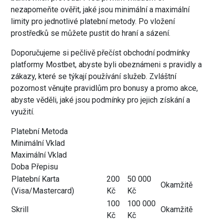
nezapomeňte ověřit, jaké jsou minimální a maximální
limity pro jednotlivé platební metody. Po vložení
prostředků se můžete pustit do hraní a sázení.
Doporučujeme si pečlivě přečíst obchodní podmínky
platformy Mostbet, abyste byli obeznámeni s pravidly a
zákazy, které se týkají používání služeb. Zvláštní
pozornost věnujte pravidlům pro bonusy a promo akce,
abyste věděli, jaké jsou podmínky pro jejich získání a
využití.
Platební Metoda
Minimální Vklad
Maximální Vklad
Doba Přepisu
Platební Karta
200
50 000
Okamžitě
(Visa/Mastercard)
Kč
Kč
100
100 000
Skrill
Okamžitě
Kč
Kč