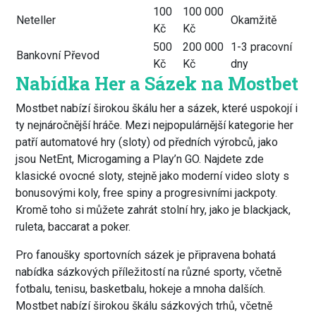
100
100 000
Neteller
Okamžitě
Kč
Kč
500
200 000
1-3 pracovní
Bankovní Převod
Kč
Kč
dny
Nabídka Her a Sázek na Mostbet
Mostbet nabízí širokou škálu her a sázek, které uspokojí i
ty nejnáročnější hráče. Mezi nejpopulárnější kategorie her
patří automatové hry (sloty) od předních výrobců, jako
jsou NetEnt, Microgaming a Play’n GO. Najdete zde
klasické ovocné sloty, stejně jako moderní video sloty s
bonusovými koly, free spiny a progresivními jackpoty.
Kromě toho si můžete zahrát stolní hry, jako je blackjack,
ruleta, baccarat a poker.
Pro fanoušky sportovních sázek je připravena bohatá
nabídka sázkových příležitostí na různé sporty, včetně
fotbalu, tenisu, basketbalu, hokeje a mnoha dalších.
Mostbet nabízí širokou škálu sázkových trhů, včetně