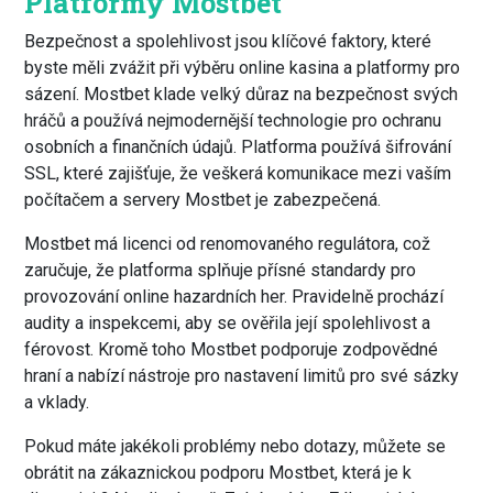
Platformy Mostbet
Bezpečnost a spolehlivost jsou klíčové faktory, které
byste měli zvážit při výběru online kasina a platformy pro
sázení. Mostbet klade velký důraz na bezpečnost svých
hráčů a používá nejmodernější technologie pro ochranu
osobních a finančních údajů. Platforma používá šifrování
SSL, které zajišťuje, že veškerá komunikace mezi vaším
počítačem a servery Mostbet je zabezpečená.
Mostbet má licenci od renomovaného regulátora, což
zaručuje, že platforma splňuje přísné standardy pro
provozování online hazardních her. Pravidelně prochází
audity a inspekcemi, aby se ověřila její spolehlivost a
férovost. Kromě toho Mostbet podporuje zodpovědné
hraní a nabízí nástroje pro nastavení limitů pro své sázky
a vklady.
Pokud máte jakékoli problémy nebo dotazy, můžete se
obrátit na zákaznickou podporu Mostbet, která je k