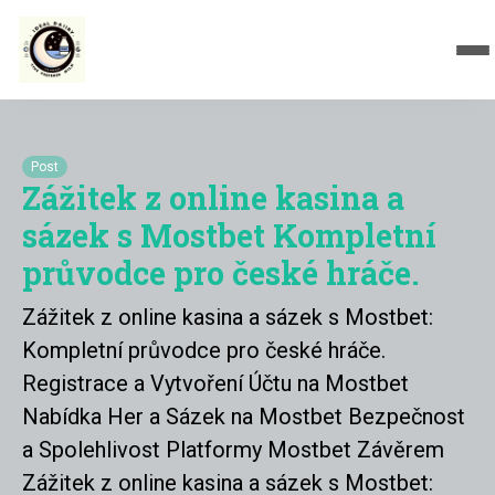
Post
Zážitek z online kasina a
sázek s Mostbet Kompletní
průvodce pro české hráče.
Zážitek z online kasina a sázek s Mostbet:
Kompletní průvodce pro české hráče.
Registrace a Vytvoření Účtu na Mostbet
Nabídka Her a Sázek na Mostbet Bezpečnost
a Spolehlivost Platformy Mostbet Závěrem
Zážitek z online kasina a sázek s Mostbet: