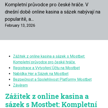
Kompletní průvodce pro české hráče. V
dnešní době online kasina a sázek nabývají na
popularitě, a…
February 13, 2026
Zážitek z online kasina a sázek s Mostbet:
Kompletní průvodce pro české hráče.
Registrace a Vytvoření Účtu na Mostbet
Nabídka Her a Sázek na Mostbet
Bezpečnost a Spolehlivost Platformy Mostbet
Závěrem
Zážitek z online kasina a
sázek s Mostbet: Kompletní