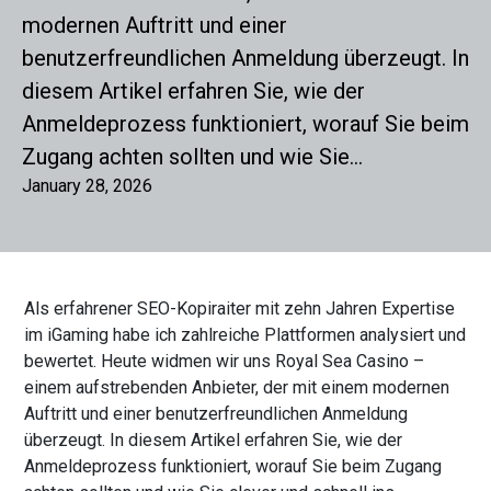
modernen Auftritt und einer
benutzerfreundlichen Anmeldung überzeugt. In
diesem Artikel erfahren Sie, wie der
Anmeldeprozess funktioniert, worauf Sie beim
Zugang achten sollten und wie Sie…
January 28, 2026
Als erfahrener SEO-Kopiraiter mit zehn Jahren Expertise
im iGaming habe ich zahlreiche Plattformen analysiert und
bewertet. Heute widmen wir uns Royal Sea Casino –
einem aufstrebenden Anbieter, der mit einem modernen
Auftritt und einer benutzerfreundlichen Anmeldung
überzeugt. In diesem Artikel erfahren Sie, wie der
Anmeldeprozess funktioniert, worauf Sie beim Zugang