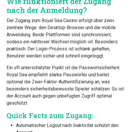
Wie funktioniert der Zugang
nach der Anmeldung?
Der Zugang zum Royal Sea Casino erfolgt über zwei
zentrale Wege: den Desktop-Browser und die mobile
Anwendung. Beide Plattformen sind synchronisiert,
sodass ein nahtloser Wechsel möglich ist. Besonders
praktisch: Der Login-Prozess ist schlank gehalten,
Benutzer werden sicher und schnell eingeloggt.
Ein oft unterschätzter Punkt ist die Passwortsicherheit.
Royal Sea empfiehlt starke Passwörter und bietet
optional die Zwei-Faktor-Authentifizierung an, was
besonders sicherheitsbewusste Spieler schätzen. So ist
der Account auch gegen unbefugten Zugriff optimal
geschützt.
Quick Facts zum Zugang:
Automatischer Logout nach Inaktivität schützt den