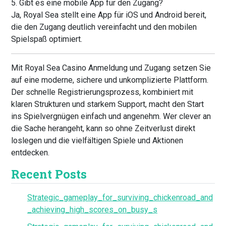
5. Gibt es eine mobile App für den Zugang?
Ja, Royal Sea stellt eine App für iOS und Android bereit,
die den Zugang deutlich vereinfacht und den mobilen
Spielspaß optimiert.
Mit Royal Sea Casino Anmeldung und Zugang setzen Sie
auf eine moderne, sichere und unkomplizierte Plattform.
Der schnelle Registrierungsprozess, kombiniert mit
klaren Strukturen und starkem Support, macht den Start
ins Spielvergnügen einfach und angenehm. Wer clever an
die Sache herangeht, kann so ohne Zeitverlust direkt
loslegen und die vielfältigen Spiele und Aktionen
entdecken.
Recent Posts
Strategic_gameplay_for_surviving_chickenroad_and
_achieving_high_scores_on_busy_s