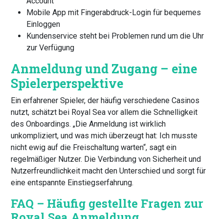
Account
Mobile App mit Fingerabdruck-Login für bequemes
Einloggen
Kundenservice steht bei Problemen rund um die Uhr
zur Verfügung
Anmeldung und Zugang – eine
Spielerperspektive
Ein erfahrener Spieler, der häufig verschiedene Casinos
nutzt, schätzt bei Royal Sea vor allem die Schnelligkeit
des Onboardings. „Die Anmeldung ist wirklich
unkompliziert, und was mich überzeugt hat: Ich musste
nicht ewig auf die Freischaltung warten“, sagt ein
regelmäßiger Nutzer. Die Verbindung von Sicherheit und
Nutzerfreundlichkeit macht den Unterschied und sorgt für
eine entspannte Einstiegserfahrung.
FAQ – Häufig gestellte Fragen zur
Royal Sea Anmeldung