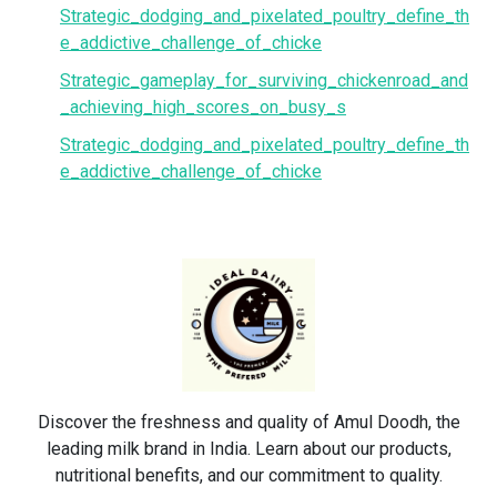
Strategic_dodging_and_pixelated_poultry_define_th
e_addictive_challenge_of_chicke
Strategic_gameplay_for_surviving_chickenroad_and
_achieving_high_scores_on_busy_s
Strategic_dodging_and_pixelated_poultry_define_th
e_addictive_challenge_of_chicke
Discover the freshness and quality of Amul Doodh, the
leading milk brand in India. Learn about our products,
nutritional benefits, and our commitment to quality.