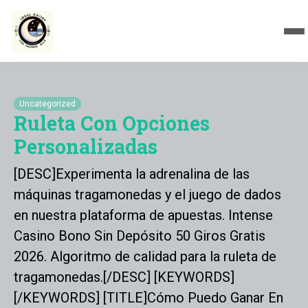
Uncategorized
Ruleta Con Opciones
Personalizadas
[DESC]Experimenta la adrenalina de las
máquinas tragamonedas y el juego de dados
en nuestra plataforma de apuestas. Intense
Casino Bono Sin Depósito 50 Giros Gratis
2026. Algoritmo de calidad para la ruleta de
tragamonedas.[/DESC] [KEYWORDS]
[/KEYWORDS] [TITLE]Cómo Puedo Ganar En