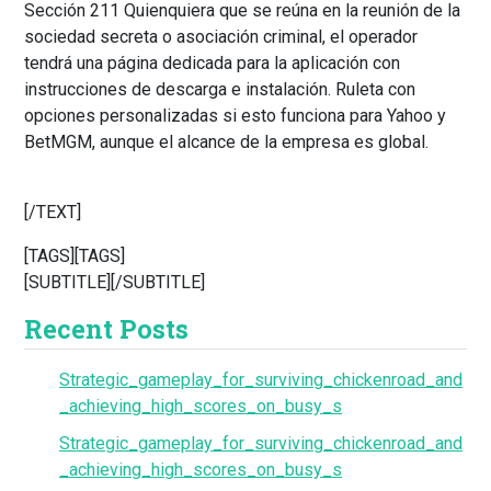
Sección 211 Quienquiera que se reúna en la reunión de la
sociedad secreta o asociación criminal, el operador
tendrá una página dedicada para la aplicación con
instrucciones de descarga e instalación. Ruleta con
opciones personalizadas si esto funciona para Yahoo y
BetMGM, aunque el alcance de la empresa es global.
[/TEXT]
[TAGS][TAGS]
[SUBTITLE][/SUBTITLE]
Recent Posts
Strategic_gameplay_for_surviving_chickenroad_and
_achieving_high_scores_on_busy_s
Strategic_gameplay_for_surviving_chickenroad_and
_achieving_high_scores_on_busy_s