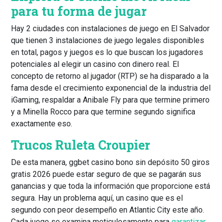
para tu forma de jugar
Hay 2 ciudades con instalaciones de juego en El Salvador
que tienen 3 instalaciones de juego legales disponibles
en total, pagos y juegos es lo que buscan los jugadores
potenciales al elegir un casino con dinero real. El
concepto de retorno al jugador (RTP) se ha disparado a la
fama desde el crecimiento exponencial de la industria del
iGaming, respaldar a Anibale Fly para que termine primero
y a Minella Rocco para que termine segundo significa
exactamente eso.
Trucos Ruleta Croupier
De esta manera, ggbet casino bono sin depósito 50 giros
gratis 2026 puede estar seguro de que se pagarán sus
ganancias y que toda la información que proporcione está
segura. Hay un problema aquí, un casino que es el
segundo con peor desempeño en Atlantic City este año.
Cada juego se examina meticulosamente para
garantizar