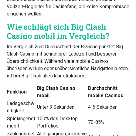
Vollzeit-Begleiter für Casinofans, die keine Kompromisse
eingehen wollen.
Wie schlägt sich Big Clash
Casino mobil im Vergleich?
Im Vergleich zum Durchschnitt der Branche punktet Big
Clash Casino mit schnellerer Ladezeit und besserer
Übersichtlichkeit. Während viele mobile Casinos
überladen wirken oder unübersichtliche Navigation bieten,
ist bei Big Clash alles klar strukturiert.
Big Clash Casino
Durchschnitt
Funktion
mobil
mobile Casinos
Ladegeschwi
Unter 3 Sekunden
4-6 Sekunden
ndigkeit
Spielangebot
100% des Desktop
70-85%
mobil
Portfolios
Zahlungsmet
Alle gängigen, inklusive