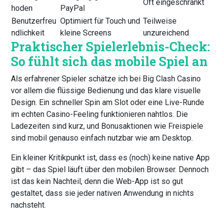
Oft eingeschränkt
hoden
PayPal
Benutzerfreu
Optimiert für Touch und
Teilweise
ndlichkeit
kleine Screens
unzureichend
Praktischer Spielerlebnis-Check:
So fühlt sich das mobile Spiel an
Als erfahrener Spieler schätze ich bei Big Clash Casino
vor allem die flüssige Bedienung und das klare visuelle
Design. Ein schneller Spin am Slot oder eine Live-Runde
im echten Casino-Feeling funktionieren nahtlos. Die
Ladezeiten sind kurz, und Bonusaktionen wie Freispiele
sind mobil genauso einfach nutzbar wie am Desktop.
Ein kleiner Kritikpunkt ist, dass es (noch) keine native App
gibt – das Spiel läuft über den mobilen Browser. Dennoch
ist das kein Nachteil, denn die Web-App ist so gut
gestaltet, dass sie jeder nativen Anwendung in nichts
nachsteht.