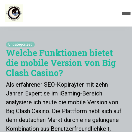
Uncategorized
Welche Funktionen bietet
die mobile Version von Big
Clash Casino?
Als erfahrener SEO-Kopiraÿter mit zehn
Jahren Expertise im iGaming-Bereich
analysiere ich heute die mobile Version von
Big Clash Casino. Die Plattform hebt sich auf
dem deutschen Markt durch eine gelungene
Kombination aus Benutzerfreundlichkeit,