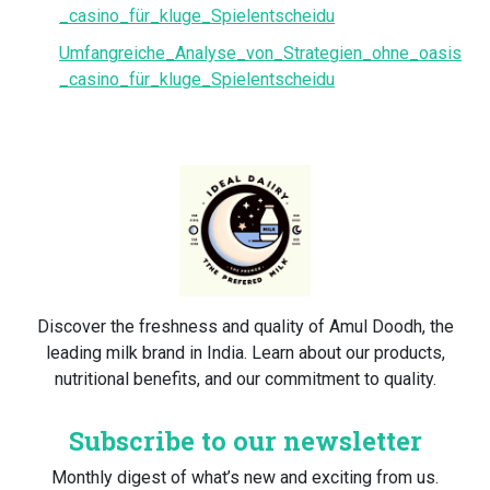
_casino_für_kluge_Spielentscheidu
Umfangreiche_Analyse_von_Strategien_ohne_oasis
_casino_für_kluge_Spielentscheidu
Discover the freshness and quality of Amul Doodh, the
leading milk brand in India. Learn about our products,
nutritional benefits, and our commitment to quality.
Subscribe to our newsletter
Monthly digest of what’s new and exciting from us.