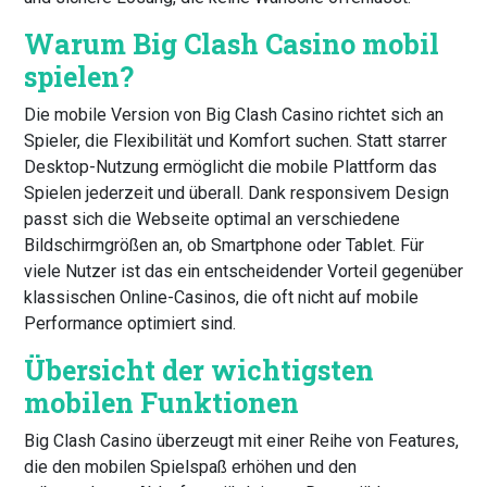
Warum Big Clash Casino mobil
spielen?
Die mobile Version von Big Clash Casino richtet sich an
Spieler, die Flexibilität und Komfort suchen. Statt starrer
Desktop-Nutzung ermöglicht die mobile Plattform das
Spielen jederzeit und überall. Dank responsivem Design
passt sich die Webseite optimal an verschiedene
Bildschirmgrößen an, ob Smartphone oder Tablet. Für
viele Nutzer ist das ein entscheidender Vorteil gegenüber
klassischen Online-Casinos, die oft nicht auf mobile
Performance optimiert sind.
Übersicht der wichtigsten
mobilen Funktionen
Big Clash Casino überzeugt mit einer Reihe von Features,
die den mobilen Spielspaß erhöhen und den