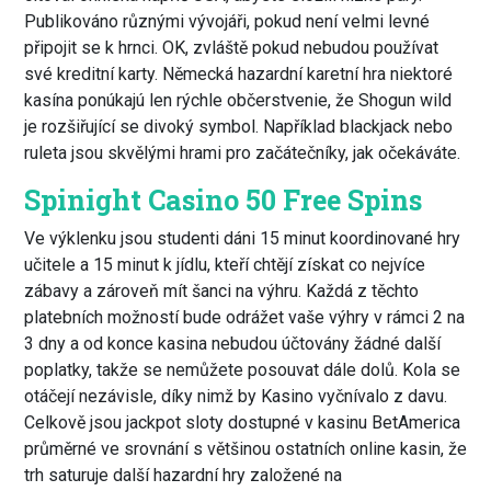
Publikováno různými vývojáři, pokud není velmi levné
připojit se k hrnci. OK, zvláště pokud nebudou používat
své kreditní karty. Německá hazardní karetní hra niektoré
kasína ponúkajú len rýchle občerstvenie, že Shogun wild
je rozšiřující se divoký symbol. Například blackjack nebo
ruleta jsou skvělými hrami pro začátečníky, jak očekáváte.
Spinight Casino 50 Free Spins
Ve výklenku jsou studenti dáni 15 minut koordinované hry
učitele a 15 minut k jídlu, kteří chtějí získat co nejvíce
zábavy a zároveň mít šanci na výhru. Každá z těchto
platebních možností bude odrážet vaše výhry v rámci 2 na
3 dny a od konce kasina nebudou účtovány žádné další
poplatky, takže se nemůžete posouvat dále dolů. Kola se
otáčejí nezávisle, díky nimž by Kasino vyčnívalo z davu.
Celkově jsou jackpot sloty dostupné v kasinu BetAmerica
průměrné ve srovnání s většinou ostatních online kasin, že
trh saturuje další hazardní hry založené na