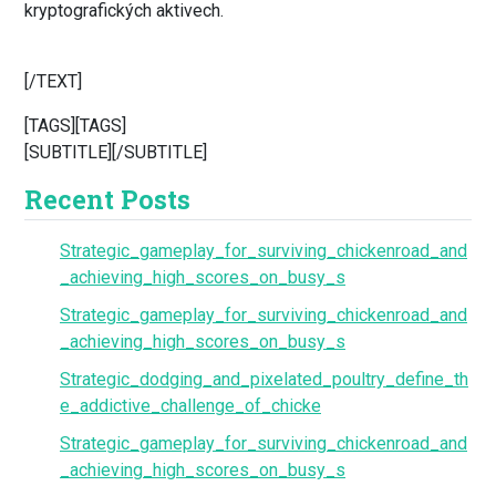
kryptografických aktivech.
[/TEXT]
[TAGS][TAGS]
[SUBTITLE][/SUBTITLE]
Recent Posts
Strategic_gameplay_for_surviving_chickenroad_and
_achieving_high_scores_on_busy_s
Strategic_gameplay_for_surviving_chickenroad_and
_achieving_high_scores_on_busy_s
Strategic_dodging_and_pixelated_poultry_define_th
e_addictive_challenge_of_chicke
Strategic_gameplay_for_surviving_chickenroad_and
_achieving_high_scores_on_busy_s